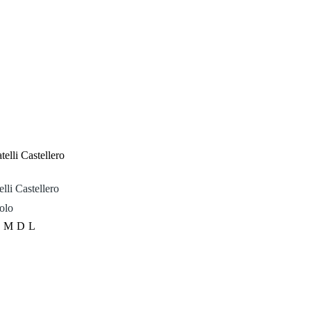
lli Castellero
olo
0
MDL